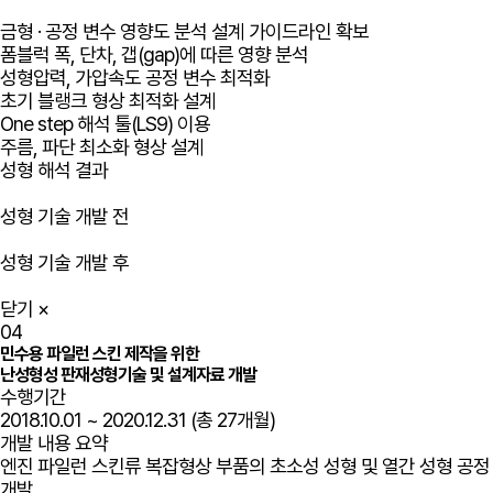
금형 · 공정 변수 영향도 분석 설계 가이드라인 확보
폼블럭 폭, 단차, 갭(gap)에 따른 영향 분석
성형압력, 가압속도 공정 변수 최적화
초기 블랭크 형상 최적화 설계
One step 해석 툴(LS9) 이용
주름, 파단 최소화 형상 설계
성형 해석 결과
성형 기술 개발 전
성형 기술 개발 후
닫기
×
04
민수용 파일런 스킨 제작을 위한
난성형성 판재성형기술 및 설계자료 개발
수행기간
2018.10.01 ~ 2020.12.31 (총 27개월)
개발 내용 요약
엔진 파일런 스킨류 복잡형상 부품의 초소성 성형 및 열간 성형 공정
개발