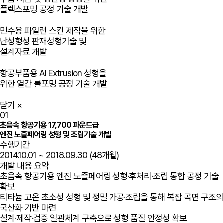
플렉스포밍 공정 기술 개발
민수용 파일런 스킨 제작을 위한
난성형성 판재성형기술 및
설계자료 개발
항공부품용 Al Extrusion 성형을
위한 열간 롤포밍 공정 기술 개발
닫기
×
01
초음속 항공기용 17,700 파운드급
엔진 노즐페어링 성형 및 조립기술 개발
수행기간
2014.10.01 ~ 2018.09.30 (48개월)
개발 내용 요약
초음속 항공기용 엔진 노즐페어링 성형·후처리·조립 통합 공정 기술
확보
티타늄 고온 초소성 성형 및 정밀 가공·조립을 통해 복잡 곡면 구조의
국산화 기반 마련
설계·제작·검증 일관체계 구축으로 성형 품질 안정성 확보