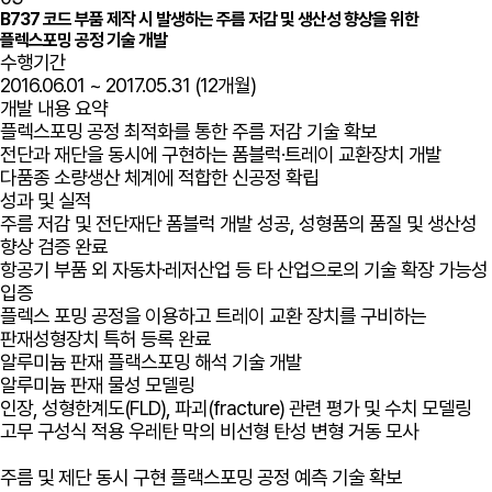
B737 코드 부품 제작 시 발생하는 주름 저감 및 생산성 향상을 위한
플렉스포밍 공정 기술 개발
수행기간
2016.06.01 ~ 2017.05.31 (12개월)
개발 내용 요약
플렉스포밍 공정 최적화를 통한 주름 저감 기술 확보
전단과 재단을 동시에 구현하는 폼블럭·트레이 교환장치 개발
다품종 소량생산 체계에 적합한 신공정 확립
성과 및 실적
주름 저감 및 전단재단 폼블럭 개발 성공, 성형품의 품질 및 생산성
향상 검증 완료
항공기 부품 외 자동차·레저산업 등 타 산업으로의 기술 확장 가능성
입증
플렉스 포밍 공정을 이용하고 트레이 교환 장치를 구비하는
판재성형장치 특허 등록 완료
알루미늄 판재 플랙스포밍 해석 기술 개발
알루미늄 판재 물성 모델링
인장, 성형한계도(FLD), 파괴(fracture) 관련 평가 및 수치 모델링
고무 구성식 적용 우레탄 막의 비선형 탄성 변형 거동 모사
주름 및 제단 동시 구현 플랙스포밍 공정 예측 기술 확보